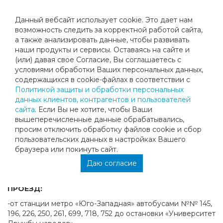
Данный вебсайт использует cookie. Это дает нам
возможность следить за корректной работой сайта,
а также анализировать данные, чтобы развивать
наши продукты и сервисы. Оставаясь на сайте и
КОНТАКТЫ
(или) давая свое Согласие, Вы соглашаетесь с
условиями обработки Ваших персональных данных,
содержащихся в cookie-файлах в соответствии с
Наши телефоны:
Политикой защиты и обработки персональных
+7 495 221−06−93
- администратор клуба
данных клиентов, контрагентов и пользователей
сайта
. Если Вы не хотите, чтобы Ваши
+7 926 780−57−30
- WhatsApp
вышеперечисленные данные обрабатывались,
E-mail:
просим отключить обработку файлов cookie и сбор
пользовательских данных в настройках Вашего
megastennis@mail.ru
браузера или покинуть сайт.
Наш адрес:
Даю согласие
г. Москва, ул. Миклухо-Маклая, вл.4, соор.1.
ПРОЕЗД:
-от станции метро «Юго-Западная» автобусами №№ 145,
196, 226, 250, 261, 699, 718, 752 до остановки «Университет