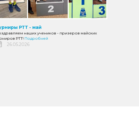
урниры РТТ - май
оздравляем наших учеников - призеров майских
урниров РТТ!
Подробней
26.05.2026