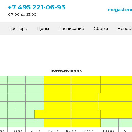
+7 495 221-06-93
megastenn
C 7:00 до 23:00
Тренеры
Цены
Расписание
Сборы
Новос
понедельник
00
13.00
14.00
15.00
16.00
17.00
18.00
19.0