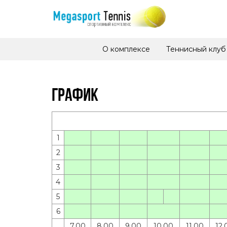
О комплексе
Теннисный клуб
ГРАФИК
1
2
3
4
5
6
7.00
8.00
9.00
10.00
11.00
12.