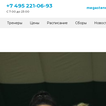
+7 495 221-06-93
megastenn
C 7:00 до 23:00
Тренеры
Цены
Расписание
Сборы
Новос