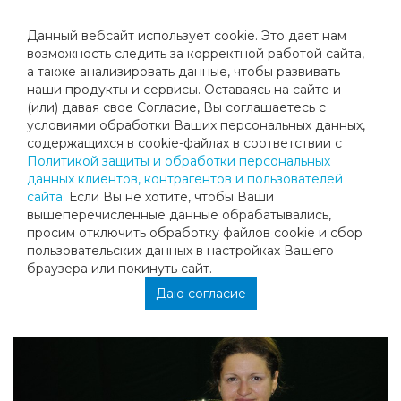
Данный вебсайт использует cookie. Это дает нам
возможность следить за корректной работой сайта,
а также анализировать данные, чтобы развивать
наши продукты и сервисы. Оставаясь на сайте и
МЕНЯЕТ ТАКТИКУ, И ПОБЕЖДАЕТ.
(или) давая свое Согласие, Вы соглашаетесь с
условиями обработки Ваших персональных данных,
содержащихся в cookie-файлах в соответствии с
В воскресенье 20 октября на кортах столичного теннисного
Политикой защиты и обработки персональных
клуба «Мегаспорт-теннис», что на улице Саморы Машела,
данных клиентов, контрагентов и пользователей
после долгого перерыва вернулась серия «MEGA LADY’S
сайта
. Если Вы не хотите, чтобы Ваши
CUP», как Вы уже поняли соревнования проходили в
вышеперечисленные данные обрабатывались,
женском одиночном разряде. Турниру была присвоена
просим отключить обработку файлов cookie и сбор
категория Masters, и на него приехали почти все
пользовательских данных в настройках Вашего
сильнейшие теннисистки «Аматура», из лидеров не хватало
браузера или покинуть сайт.
разве что Натальи Видяевой, в итоге, соревнования
Даю согласие
собрали 10 участниц.