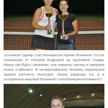
Основной турнир стал бенефисом Ирины Фоминой. После
поражения от Натальи Бодровой на групповой стадии,
Ирину как будто заменили, она сменила тактику и заиграла
очень стабильно. В четвертьфинале Фомина переиграла
лидера рейтинга «Аматура» Ирину Шварцер 6:4, а в
полуфинале жертвой Фоминой стала Валерия Миляева 6:3.