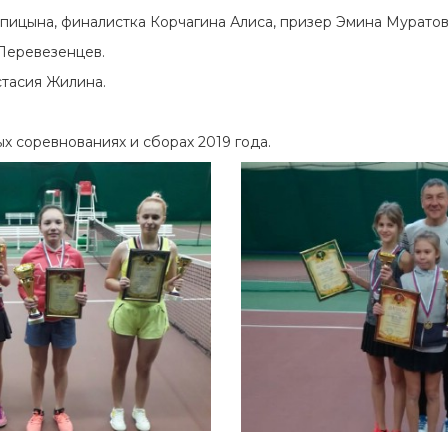
пицына, финалистка Корчагина Алиса, призер Эмина Муратов
Перевезенцев.
стасия Жилина.
 соревнованиях и сборах 2019 года.