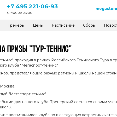
+7 495 221-06-93
megastenn
C 7:00 до 23:00
Тренеры
Цены
Расписание
Сборы
Новос
НА ПРИЗЫ "ТУР-ТЕННИС"
ннис" проходил в рамках Российского Теннисного Тура в трёх
ого клуба "Мегаспорт-теннис".
енов, представляющие разные регионы и школы нашей страны 
 Москва.
луб "Мегаспорт-теннис" .
обытие для нашего клуба. Тренерский состав со своими учен
школы.
ение воспитанников клуба во в следующих возрастных катего