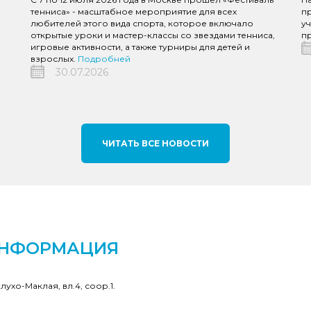
тенниса» - масштабное мероприятие для всех
пр
любителей этого вида спорта, которое включало
уч
открытые уроки и мастер-классы со звездами тенниса,
пр
игровые активности, а также турниры для детей и
взрослых.
Подробней
30.07.2026
ЧИТАТЬ ВСЕ НОВОСТИ
ИНФОРМАЦИЯ
клухо-Маклая, вл.4, соор.1.