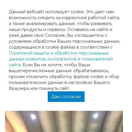
Данный вебсайт использует cookie. Это дает нам
возможность следить за корректной работой сайта,
а также анализировать данные, чтобы развивать
наши продукты и сервисы. Оставаясь на сайте и
HОВОГОДНИЙ ТУРНИР СРЕДИ
(или) давая свое Согласие, Вы соглашаетесь с
условиями обработки Ваших персональных данных,
ЛЮБИТЕЛЕЙ
содержащихся в cookie-файлах в соответствии с
Политикой защиты и обработки персональных
данных клиентов, контрагентов и пользователей
В воскресенье 8 января на кортах СК "Мегаспорт-
сайта
. Если Вы не хотите, чтобы Ваши
теннис" прошел первый клубный новогодний турнир
вышеперечисленные данные обрабатывались,
среди любителей! В соревнованиях приняли участия 12
просим отключить обработку файлов cookie и сбор
человек. Для многих это были первые теннисные
пользовательских данных в настройках Вашего
баталии в жизни. В женской сетке победу одержала
браузера или покинуть сайт.
Татьяна Дранец, а в мужской Олег Безгин. Турнир
прошёл в очень дружелюбной и позитивной атмосфере.
Даю согласие
Поздравляем всех с Новым годом и Рождеством!