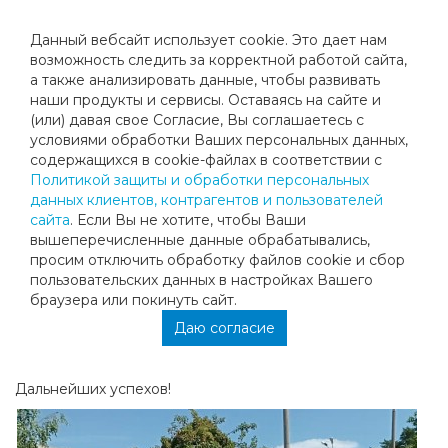
Данный вебсайт использует cookie. Это дает нам
возможность следить за корректной работой сайта,
а также анализировать данные, чтобы развивать
наши продукты и сервисы. Оставаясь на сайте и
НАШИ ЧЕМПИОНЫ
(или) давая свое Согласие, Вы соглашаетесь с
условиями обработки Ваших персональных данных,
содержащихся в cookie-файлах в соответствии с
Ученики клуба успешно выступили на турнирах в
Политикой защиты и обработки персональных
Московской области.
данных клиентов, контрагентов и пользователей
В категории 15 лет, на турнире «Первенство г. Истра»,
сайта
. Если Вы не хотите, чтобы Ваши
Алиса Корчагина завоевала титул Чемпионки и
вышеперечисленные данные обрабатывались,
выполнила норматив 3 взрослого разряда!
просим отключить обработку файлов cookie и сбор
пользовательских данных в настройках Вашего
В категории 13 лет на турнире» Первенство г Протвино»,
браузера или покинуть сайт.
победу одержал Павел Воробьев!
Даю согласие
Поздравляем Алису и Павла с успешным выступлением,
а так же их тренеров и родителей!
Дальнейших успехов!