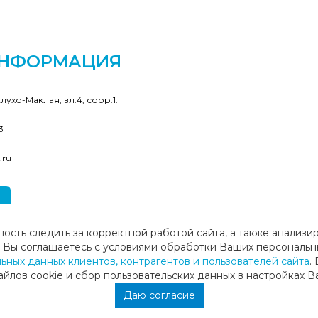
ИНФОРМАЦИЯ
клухо-Маклая, вл.4, соор.1.
3
.ru
ность следить за корректной работой сайта, а также анализи
ие, Вы соглашаетесь с условиями обработки Ваших персональн
ных данных клиентов, контрагентов и пользователей сайта
.
лов cookie и сбор пользовательских данных в настройках В
Даю согласие
ы
Карта сайта
С
орт Теннис"
Условия парковки и стоянки