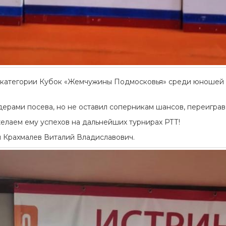
V категории Кубок «Жемчужины Подмосковья» среди юношей д
рами посева, но не оставил соперникам шансов, переиграв их с
елаем ему успехов на дальнейших турнирах РТТ!
и Крахмалев Виталий Владиславович.