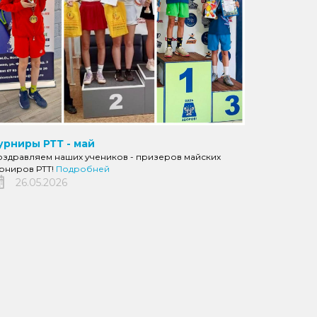
урниры РТТ - май
оздравляем наших учеников - призеров майских
урниров РТТ!
Подробней
26.05.2026