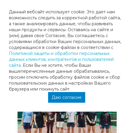
Данный вебсайт использует cookie. Это дает нам
возможность следить за корректной работой сайта,
а также анализировать данные, чтобы развивать
наши продукты и сервисы. Оставаясь на сайте и
КЛУБНЫЕ ТУРНИРЫ ВЫХОДНОГО
(или) давая свое Согласие, Вы соглашаетесь с
условиями обработки Ваших персональных данных,
ДНЯ
содержащихся в cookie-файлах в соответствии с
Политикой защиты и обработки персональных
данных клиентов, контрагентов и пользователей
Возобновляем традицию турниров выходного дня для
сайта
. Если Вы не хотите, чтобы Ваши
учеников клуба «МЕГАСПОРТ ТЕННИС»!
вышеперечисленные данные обрабатывались,
Воскресные турниры - это отличная возможность
просим отключить обработку файлов cookie и сбор
приобрести игровой опыт и продемонстрировать
пользовательских данных в настройках Вашего
навыки, наработанные за последние месяцы тренировок.
браузера или покинуть сайт.
Даю согласие