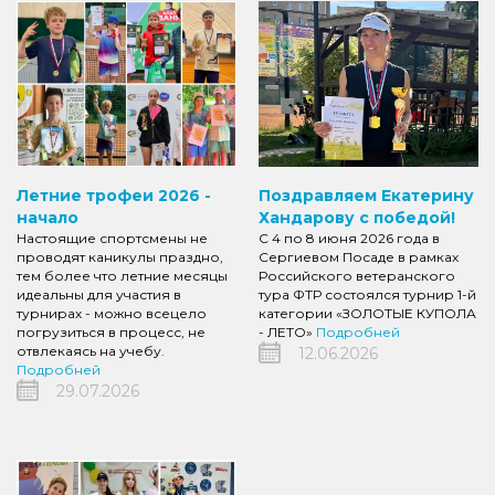
Летние трофеи 2026 -
Поздравляем Екатерину
начало
Хандарову с победой!
Настоящие спортсмены не
С 4 по 8 июня 2026 года в
проводят каникулы праздно,
Сергиевом Посаде в рамках
тем более что летние месяцы
Российского ветеранского
идеальны для участия в
тура ФТР состоялся турнир 1-й
турнирах - можно всецело
категории «ЗОЛОТЫЕ КУПОЛА
погрузиться в процесс, не
- ЛЕТО»
Подробней
отвлекаясь на учебу.
12.06.2026
Подробней
29.07.2026