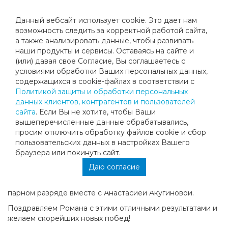
Данный вебсайт использует cookie. Это дает нам
возможность следить за корректной работой сайта,
а также анализировать данные, чтобы развивать
наши продукты и сервисы. Оставаясь на сайте и
НА ПУТИ К БОЛЬШИМ ПОБЕДАМ!
(или) давая свое Согласие, Вы соглашаетесь с
условиями обработки Ваших персональных данных,
содержащихся в cookie-файлах в соответствии с
Первый месяц зимы принёс в копилку клуба сразу 2
Политикой защиты и обработки персональных
новые победы!
данных клиентов, контрагентов и пользователей
В турнире «Кубок Федерации тенниса Санкт-
сайта
. Если Вы не хотите, чтобы Ваши
Петербурга»,который проводился с 6 по 12 декабря,
вышеперечисленные данные обрабатывались,
ученик клуба Роман Кажаров занял 3 место.
просим отключить обработку файлов cookie и сбор
пользовательских данных в настройках Вашего
Затем, с 13 по 17 декабря в городе Владикавказ
браузера или покинуть сайт.
состоялся турнир «Первенство РСО-Алания».
Даю согласие
В возрастной категории до 17 лет 3 категория Роман
занял 3 место в одиночном и 2 место в смешанном
парном разряде вместе с Анастасией Акугиновой.
Поздравляем Романа с этими отличными результатами и
желаем скорейших новых побед!