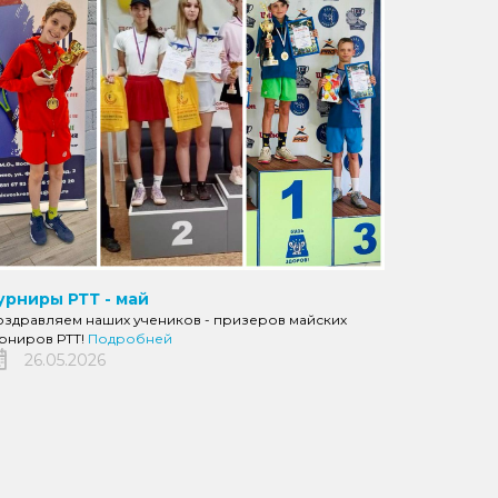
урниры РТТ - май
оздравляем наших учеников - призеров майских
урниров РТТ!
Подробней
26.05.2026