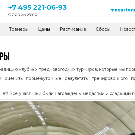
+7 495 221-06-93
megastenn
C 7:00 до 23:00
Тренеры
Цены
Расписание
Сборы
Новос
ИРЫ
ицию клубных предновогодних турниров, которые мы пров
м оценить промежуточные результаты тренировочного п
нет! Все участники были награждены медалями и сладкими п