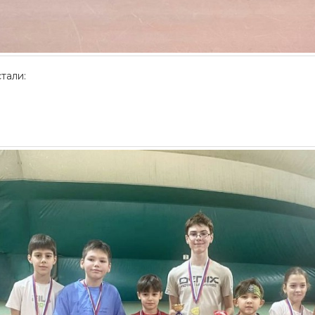
тали:
а