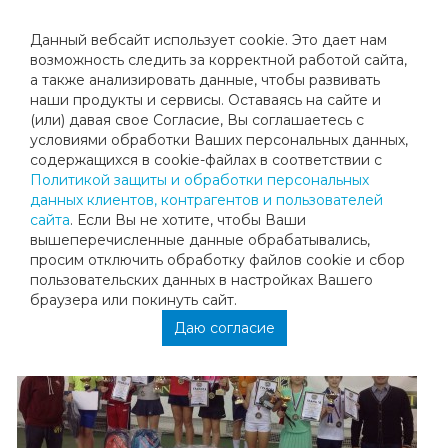
Данный вебсайт использует cookie. Это дает нам
возможность следить за корректной работой сайта,
а также анализировать данные, чтобы развивать
наши продукты и сервисы. Оставаясь на сайте и
ПОЗДРАВЛЯЕМ АРТАМОНОВУ ДУНЮ
(или) давая свое Согласие, Вы соглашаетесь с
условиями обработки Ваших персональных данных,
содержащихся в cookie-файлах в соответствии с
Третий турнир подряд, третий финал, только на этот раз
Политикой защиты и обработки персональных
первое место!! Поздравляем Артамонову Дуню с
данных клиентов, контрагентов и пользователей
победой на турнире"Теннис.ру" на призы HEAD-1!
сайта
. Если Вы не хотите, чтобы Ваши
Молодец!
вышеперечисленные данные обрабатывались,
просим отключить обработку файлов cookie и сбор
пользовательских данных в настройках Вашего
браузера или покинуть сайт.
Даю согласие