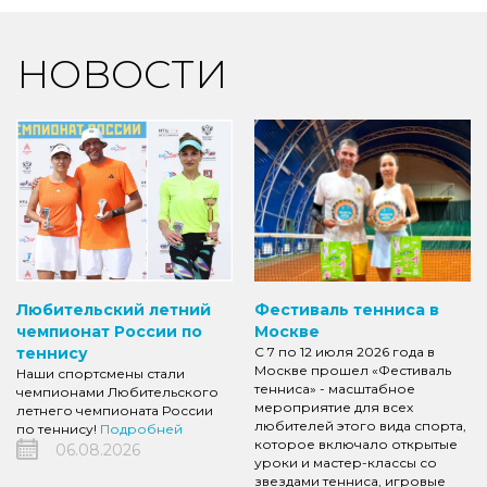
НОВОСТИ
Любительский летний
Фестиваль тенниса в
чемпионат России по
Москве
теннису
С 7 по 12 июля 2026 года в
Москве прошел «Фестиваль
Наши спортсмены стали
тенниса» - масштабное
чемпионами Любительского
мероприятие для всех
летнего чемпионата России
любителей этого вида спорта,
по теннису!
Подробней
которое включало открытые
06.08.2026
уроки и мастер-классы со
звездами тенниса, игровые