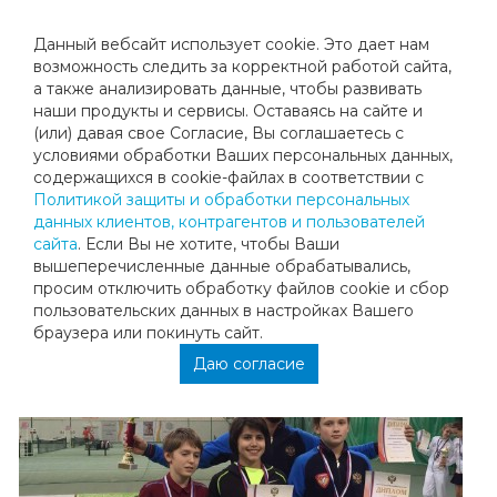
Данный вебсайт использует cookie. Это дает нам
возможность следить за корректной работой сайта,
а также анализировать данные, чтобы развивать
наши продукты и сервисы. Оставаясь на сайте и
ПОЗДРАВЛЯЕМ ДАНИЭЛЯ ХАЗИМЕ
(или) давая свое Согласие, Вы соглашаетесь с
условиями обработки Ваших персональных данных,
21.02.2017
содержащихся в cookie-файлах в соответствии с
Политикой защиты и обработки персональных
данных клиентов, контрагентов и пользователей
Поздравляем Даниэля Хазиме, ставшего победителем в
сайта
. Если Вы не хотите, чтобы Ваши
Командном Первенстве России по ребятам 13лет и мл., в
вышеперечисленные данные обрабатывались,
составе команды Московской области(Шебекин
просим отключить обработку файлов cookie и сбор
Григорий, Хазиме Даниэль, Елесин Макар, капитан
пользовательских данных в настройках Вашего
команды Еркеев Э. Р.)!!!
браузера или покинуть сайт.
Даю согласие