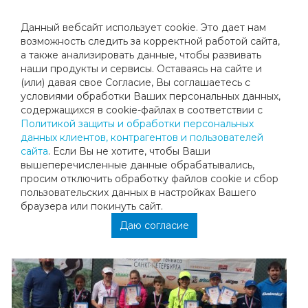
Данный вебсайт использует cookie. Это дает нам
возможность следить за корректной работой сайта,
а также анализировать данные, чтобы развивать
наши продукты и сервисы. Оставаясь на сайте и
ПОЗДРАВЛЯЕМ ДАНИЭЛЯ ХАЗИМЕ
(или) давая свое Согласие, Вы соглашаетесь с
условиями обработки Ваших персональных данных,
29.05.2017
содержащихся в cookie-файлах в соответствии с
Политикой защиты и обработки персональных
данных клиентов, контрагентов и пользователей
Поздравляем Даниэля Хазиме с финалом в одиночном и
сайта
. Если Вы не хотите, чтобы Ваши
с победой в смешанном разряде на турнире 1А
вышеперечисленные данные обрабатывались,
категории, "Летнее Первенство Санкт Петербурга"!
просим отключить обработку файлов cookie и сбор
Желаем продолжать работать над собой и новых
пользовательских данных в настройках Вашего
успехов на турнирах!
браузера или покинуть сайт.
Даю согласие