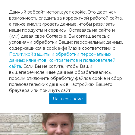
Данный вебсайт использует cookie. Это дает нам
возможность следить за корректной работой сайта,
а также анализировать данные, чтобы развивать
наши продукты и сервисы. Оставаясь на сайте и
ПОЗДРАВЛЯЕМ ДМИТРИЯ
(или) давая свое Согласие, Вы соглашаетесь с
условиями обработки Ваших персональных данных,
ЯНЦЕЛОВСКОГО
содержащихся в cookie-файлах в соответствии с
Политикой защиты и обработки персональных
данных клиентов, контрагентов и пользователей
Поздравляем Дмитрия Янцеловского с победой на ТВД
сайта
. Если Вы не хотите, чтобы Ваши
"Снежинка" в "Академии Тенниса имени Н.Н. Озерова", г.
вышеперечисленные данные обрабатывались,
Рязань!
просим отключить обработку файлов cookie и сбор
пользовательских данных в настройках Вашего
браузера или покинуть сайт.
Даю согласие