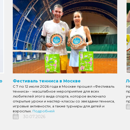
о
Фестиваль тенниса в Москве
Л
С 7 по 12 июля 2026 года в Москве прошел «Фестиваль
Н
тенниса» - масштабное мероприятие для всех
пр
любителей этого вида спорта, которое включало
уч
открытые уроки и мастер-классы со звездами тенниса,
пр
игровые активности, а также турниры для детей и
взрослых.
Подробней
30.07.2026