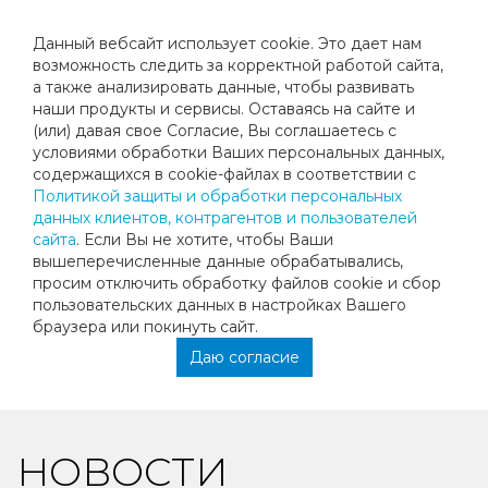
Данный вебсайт использует cookie. Это дает нам
возможность следить за корректной работой сайта,
а также анализировать данные, чтобы развивать
наши продукты и сервисы. Оставаясь на сайте и
ПОЗДРАВЛЕНИЯ ХАЗИМЕ ДАНИЭЛЯ
(или) давая свое Согласие, Вы соглашаетесь с
условиями обработки Ваших персональных данных,
содержащихся в cookie-файлах в соответствии с
Хазиме Даниэля!
Политикой защиты и обработки персональных
И его тренера
данных клиентов, контрагентов и пользователей
Гордееву Н.Л.
сайта
. Если Вы не хотите, чтобы Ваши
вышеперечисленные данные обрабатывались,
Финалиста турнира РТТ
просим отключить обработку файлов cookie и сбор
«Турнир Олимп-март»
пользовательских данных в настройках Вашего
В категории 10 лет
браузера или покинуть сайт.
Коллектив клуба «Мегаспорт-теннис
»
Даю согласие
НОВОСТИ