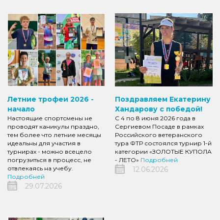
Летние трофеи 2026 -
Поздравляем Екатерину
начало
Хандарову с победой!
Настоящие спортсмены не
С 4 по 8 июня 2026 года в
проводят каникулы праздно,
Сергиевом Посаде в рамках
тем более что летние месяцы
Российского ветеранского
идеальны для участия в
тура ФТР состоялся турнир 1-й
турнирах - можно всецело
категории «ЗОЛОТЫЕ КУПОЛА
погрузиться в процесс, не
- ЛЕТО»
Подробней
отвлекаясь на учебу.
12.06.2026
Подробней
29.07.2026