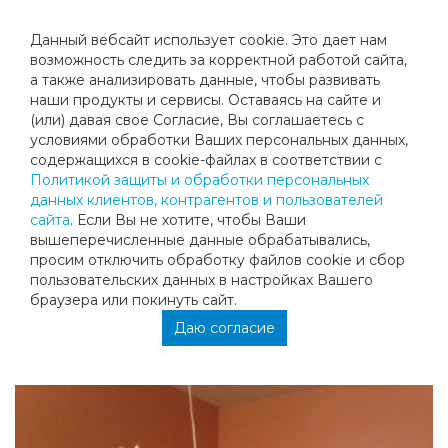
Данный вебсайт использует cookie. Это дает нам
возможность следить за корректной работой сайта,
а также анализировать данные, чтобы развивать
наши продукты и сервисы. Оставаясь на сайте и
ПОЗДРАВЛЯЕМ АЛЕКСАНДРА
(или) давая свое Согласие, Вы соглашаетесь с
условиями обработки Ваших персональных данных,
ПУНДЕЛЯ, КОТОРЫЙ ЗАНЯЛ 2 МЕСТО
содержащихся в cookie-файлах в соответствии с
Политикой защиты и обработки персональных
В ПАРНОМ РАЗРЯДЕ НА ТУРНИРЕ 3
данных клиентов, контрагентов и пользователей
сайта
. Если Вы не хотите, чтобы Ваши
КАТЕГОРИИ "ОСЕННЕЕ ПЕРВЕНСТВО
вышеперечисленные данные обрабатывались,
просим отключить обработку файлов cookie и сбор
ТАМБОВСКОЙ ОБЛАСТИ!"
пользовательских данных в настройках Вашего
браузера или покинуть сайт.
Поздравляем Александра Пунделя, который занял 2
Даю согласие
место в парном разряде на турнире 3 категории
"Осеннее Первенство Тамбовской области!"