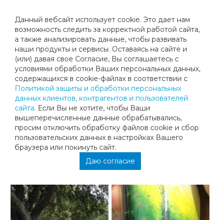
Данный вебсайт использует cookie. Это дает нам
возможность следить за корректной работой сайта,
а также анализировать данные, чтобы развивать
наши продукты и сервисы. Оставаясь на сайте и
ПОЗДРАВЛЯЕМ АНАСТАСИЮ
(или) давая свое Согласие, Вы соглашаетесь с
условиями обработки Ваших персональных данных,
МИТИНУ, ЗАНЯВШУЮ 1 МЕСТО НА
содержащихся в cookie-файлах в соответствии с
Политикой защиты и обработки персональных
ТУРНИРЕ В АМЕРИКЕ-BACK TO
данных клиентов, контрагентов и пользователей
сайта
. Если Вы не хотите, чтобы Ваши
SCHOOL
вышеперечисленные данные обрабатывались,
просим отключить обработку файлов cookie и сбор
пользовательских данных в настройках Вашего
Поздравляем Анастасию Митину, занявшую 1 место на
браузера или покинуть сайт.
турнире в Америке-Back to School Classic level 7,
Melbourne, Florida! Молодец!
Даю согласие