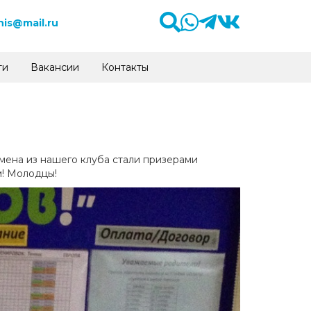
is@mail.ru
ти
Вакансии
Контакты
смена из нашего клуба стали призерами
м! Молодцы!