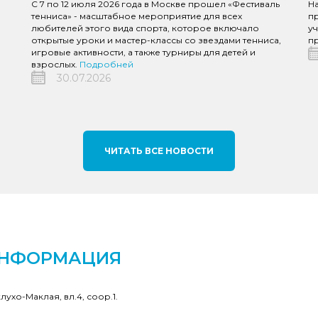
С 7 по 12 июля 2026 года в Москве прошел «Фестиваль
Н
тенниса» - масштабное мероприятие для всех
пр
любителей этого вида спорта, которое включало
уч
открытые уроки и мастер-классы со звездами тенниса,
пр
игровые активности, а также турниры для детей и
взрослых.
Подробней
30.07.2026
ЧИТАТЬ ВСЕ НОВОСТИ
ИНФОРМАЦИЯ
клухо-Маклая, вл.4, соор.1.