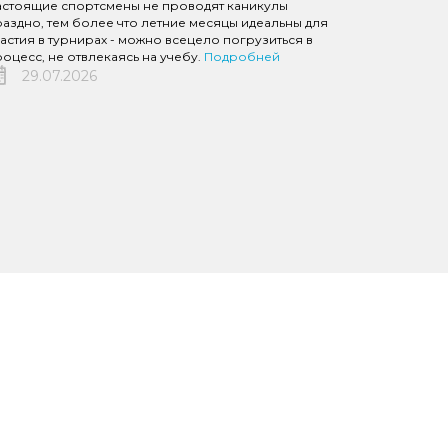
астоящие спортсмены не проводят каникулы
аздно, тем более что летние месяцы идеальны для
астия в турнирах - можно всецело погрузиться в
оцесс, не отвлекаясь на учебу.
Подробней
29.07.2026