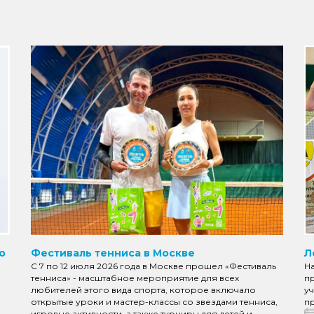
о
Фестиваль тенниса в Москве
Л
С 7 по 12 июля 2026 года в Москве прошел «Фестиваль
Н
тенниса» - масштабное мероприятие для всех
пр
любителей этого вида спорта, которое включало
уч
открытые уроки и мастер-классы со звездами тенниса,
пр
игровые активности, а также турниры для детей и