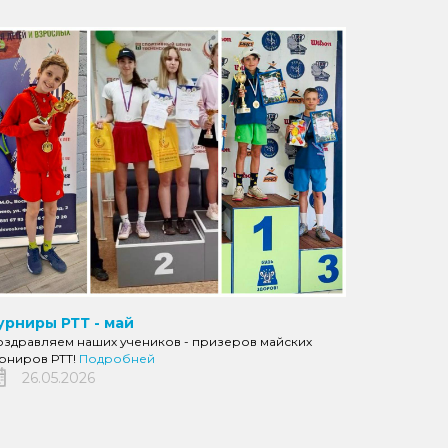
урниры РТТ - май
оздравляем наших учеников - призеров майских
урниров РТТ!
Подробней
26.05.2026