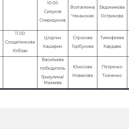
10.00
Волгапкина
Евдокимова
Силуков
Чеканская
Острикова
Спиридонов
11.00
Шоргин
Строкова
Тимофеева
Солдатенкова
Каширин
Горбунова
Кардава
Кобзак
Васильева
Юносова
Петренко
победитель
Новикова
Ткаченко
Грызулина/
Мазаева