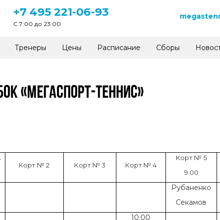
+7 495 221-06-93
megastenn
C 7:00 до 23:00
Тренеры
Цены
Расписание
Сборы
Новос
БОК «МЕГАСПОРТ-ТЕННИС»
Корт № 5
т
Корт № 2
Корт № 3
Корт № 4
9.00
Рубаненко
Секамов
10.00