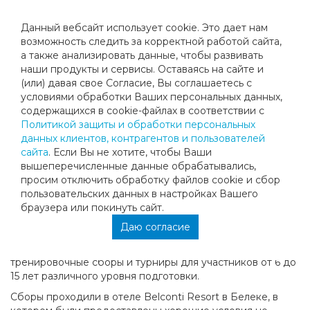
Данный вебсайт использует cookie. Это дает нам
возможность следить за корректной работой сайта,
а также анализировать данные, чтобы развивать
наши продукты и сервисы. Оставаясь на сайте и
СБОРЫ В ТУРЦИИ - НОЯБРЬ 2021
(или) давая свое Согласие, Вы соглашаетесь с
условиями обработки Ваших персональных данных,
содержащихся в cookie-файлах в соответствии с
После двухгодичного перерыва состоялись
Политикой защиты и обработки персональных
долгожданные сборы клуба «Мегаспорт-теннис»,в
данных клиентов, контрагентов и пользователей
которых приняли участие наши ученики и постоянные
сайта
. Если Вы не хотите, чтобы Ваши
участники сборов из других клубов.
вышеперечисленные данные обрабатывались,
В этом году сборы проходили с 30 октября по 7 ноября,
просим отключить обработку файлов cookie и сбор
всего в них приняли участие 35 учеников. Команда
пользовательских данных в настройках Вашего
тренеров «Мегаспорт-теннис» (Старший тренер Филипп
браузера или покинуть сайт.
Мухометов и тренеры: Светлана Ганчурина, Владимир
Даю согласие
Портнов, спортивный директор Марат Ибрагимов и
тренер ОФП Анна Узун) провела полноценные учебно-
тренировочные сборы и турниры для участников от 6 до
15 лет различного уровня подготовки.
Сборы проходили в отеле Belconti Resort в Белеке, в