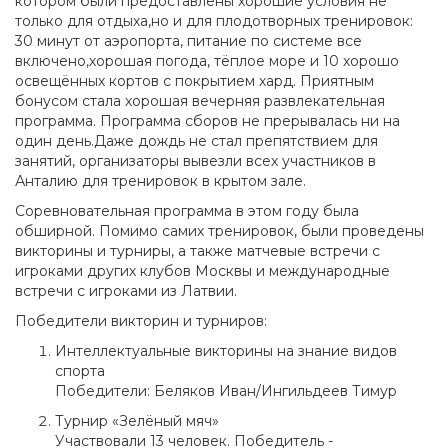
котором были предоставлены хорошие условия не
только для отдыха,но и для плодотворных тренировок:
30 минут от аэропорта, питание по системе все
включено,хорошая погода, тёплое море и 10 хорошо
освещённых кортов с покрытием хард. Приятным
бонусом стала хорошая вечерняя развлекательная
программа. Программа сборов не прерывалась ни на
один день.Даже дождь не стал препятствием для
занятий, организаторы вывезли всех участников в
Анталию для тренировок в крытом зале.
Соревновательная программа в этом году была
обширной. Помимо самих тренировок, были проведены
викторины и турниры, а также матчевые встречи с
игроками других клубов Москвы и международные
встречи с игроками из Латвии.
Победители викторин и турниров:
Интеллектуальные викторины на знание видов
спорта
Победители: Беляков Иван/Ингильдеев Тимур
Турнир «Зелёный мяч»
Участвовали 13 человек. Победитель -