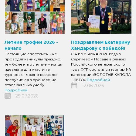
Летние трофеи 2026 -
Поздравляем Екатерину
начало
Хандарову с победой!
Настоящие спортсмены не
С 4 по 8 июня 2026 года в
проводят каникулы праздно,
Сергиевом Посаде в рамках
тем более что летние месяцы
Российского ветеранского
идеальны для участия в
тура ФТР состоялся турнир 1-й
турнирах - можно всецело
категории «ЗОЛОТЫЕ КУПОЛА
погрузиться в процесс, не
- ЛЕТО»
Подробней
отвлекаясь на учебу.
12.06.2026
Подробней
29.07.2026