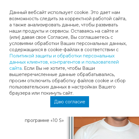
Данный вебсайт использует cookie. Это дает нам
возможность следить за корректной работой сайта,
а также анализировать данные, чтобы развивать
наши продукты и сервисы. Оставаясь на сайте и
ВИЛЬКЕВИЧ КОНСТАНТИН
(или) давая свое Согласие, Вы соглашаетесь с
условиями обработки Ваших персональных данных,
ВАЛЕРИЕВИЧ
содержащихся в cookie-файлах в соответствии с
Политикой защиты и обработки персональных
данных клиентов, контрагентов и пользователей
Вилькевич
сайта
. Если Вы не хотите, чтобы Ваши
Константин
Валериевич
вышеперечисленные данные обрабатывались,
Тренер клуба
просим отключить обработку файлов cookie и сбор
пользовательских данных в настройках Вашего
- Образование высшее.,
браузера или покинуть сайт.
- Стаж тренерской
Даю согласие
работы более 5 лет
-Работа с детьми по
программе «10
S
»