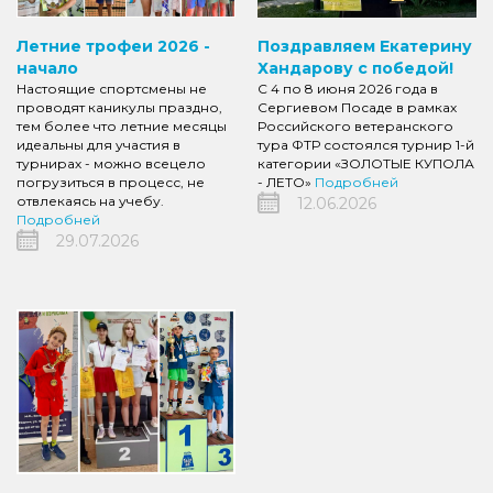
Летние трофеи 2026 -
Поздравляем Екатерину
начало
Хандарову с победой!
Настоящие спортсмены не
С 4 по 8 июня 2026 года в
проводят каникулы праздно,
Сергиевом Посаде в рамках
тем более что летние месяцы
Российского ветеранского
идеальны для участия в
тура ФТР состоялся турнир 1-й
турнирах - можно всецело
категории «ЗОЛОТЫЕ КУПОЛА
погрузиться в процесс, не
- ЛЕТО»
Подробней
отвлекаясь на учебу.
12.06.2026
Подробней
29.07.2026