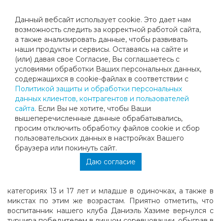
Данный вебсайт использует cookie. Это дает нам
возможность следить за корректной работой сайта,
а также анализировать данные, чтобы развивать
наши продукты и сервисы. Оставаясь на сайте и
ВСЕРОССИЙСКИЙ ТУРНИР ПО
(или) давая свое Согласие, Вы соглашаетесь с
условиями обработки Ваших персональных данных,
ТЕННИСУ ПАМЯТИ ЗАСЛУЖЕННОГО
содержащихся в cookie-файлах в соответствии с
Политикой защиты и обработки персональных
ТРЕНЕРА РОССИИ НАТАЛЬИ РОГОВОЙ
данных клиентов, контрагентов и пользователей
сайта
. Если Вы не хотите, чтобы Ваши
вышеперечисленные данные обрабатывались,
С 1-5 февраля в Уфе прошёл традиционный
просим отключить обработку файлов cookie и сбор
Всероссийский турнир по теннису памяти заслуженного
пользовательских данных в настройках Вашего
тренера России Натальи Роговой! Ежегодно , чтобы
браузера или покинуть сайт.
побороться за титул сильнейшего, сюда съезжаются
порядка 150 теннисистов из разных городов России, этот
Даю согласие
год не был исключением! Турнир отмечал 22ю
годовщину и соревнования проводились в 2х возрастных
категориях 13 и 17 лет и младше в одиночках, а также в
микстах по этим же возрастам. Приятно отметить, что
воспитанник нашего клуба Даниэль Хазиме вернулся с
турнира победителем в личном соревновании, обыграв в